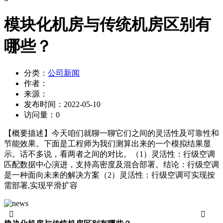
模块化机房与传统机房区别有
哪些？
分类：
公司新闻
作者：
来源：
发布时间：
2022-05-10
访问量：
0
【概要描述】
今天咱们就聊一聊它们之间的灵活性及可靠性和
节能效果。下面是工程师为我们测算出来的一个模拟结果显
示。话不多说，看两者之间的对比。（1）灵活性：行级空调
匹配数据中心演进，支持高密度及混合部署。结论：行级空调
是一种面向未来的解决方案（2）灵活性：行级空调可实现按
需部署,实现平滑扩容

