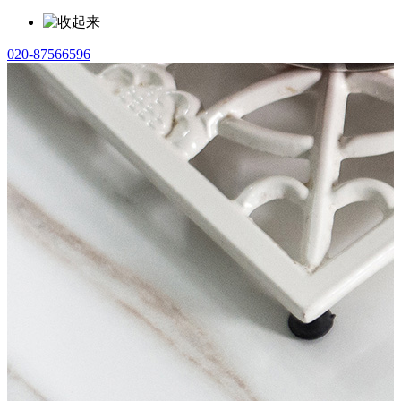
020-87566596