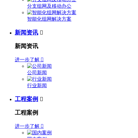
分支组网及移动办公
智能化组网解决方案
新闻资讯

新闻资讯
进一步了解

公司新闻
行业新闻
工程案例

工程案例
进一步了解
