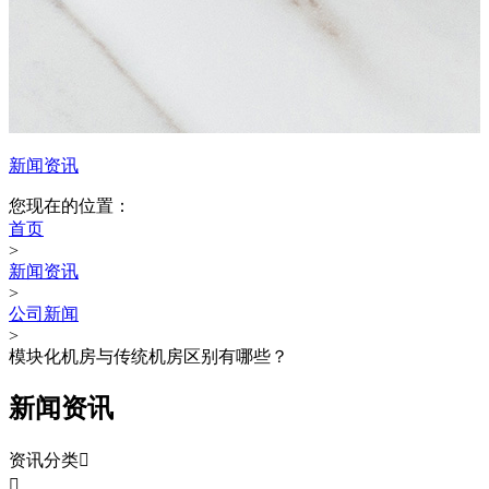
新闻资讯
您现在的位置：
首页
>
新闻资讯
>
公司新闻
>
模块化机房与传统机房区别有哪些？
新闻资讯
资讯分类

