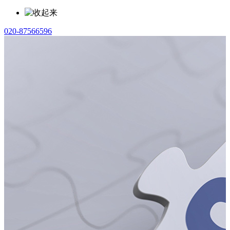
020-87566596