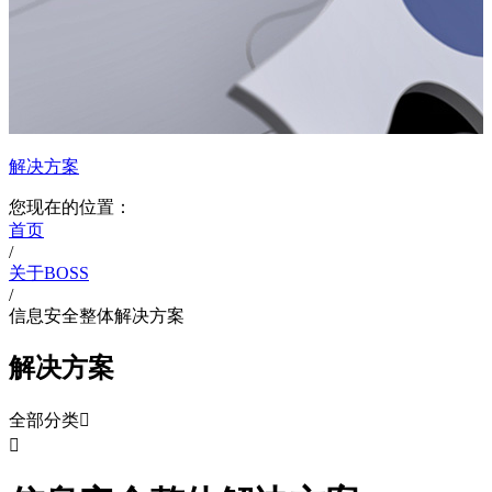
解决方案
您现在的位置：
首页
/
关于BOSS
/
信息安全整体解决方案
解决方案
全部分类

