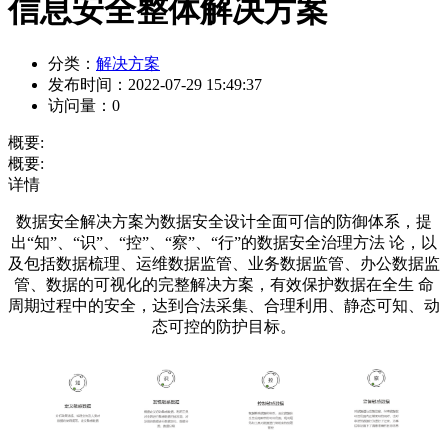
信息安全整体解决方案
分类：
解决方案
发布时间：
2022-07-29 15:49:37
访问量：
0
概要:
概要:
详情
数据安全解决方案为数据安全设计全面可信的防御体系，提
出“知”、“识”、“控”、“察”、“行”的数据安全治理方法 论，以
及包括数据梳理、运维数据监管、业务数据监管、办公数据监
管、数据的可视化的完整解决方案，有效保护数据在全生 命
周期过程中的安全，达到合法采集、合理利用、静态可知、动
态可控的防护目标。