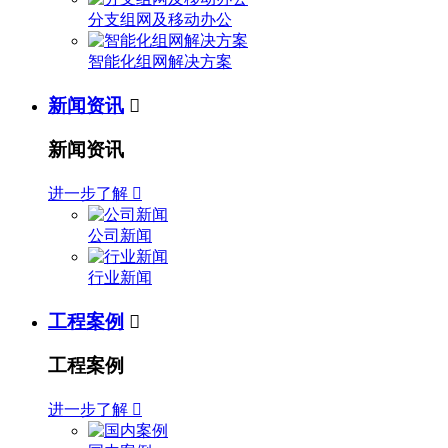
分支组网及移动办公
智能化组网解决方案
新闻资讯

新闻资讯
进一步了解

公司新闻
行业新闻
工程案例

工程案例
进一步了解
