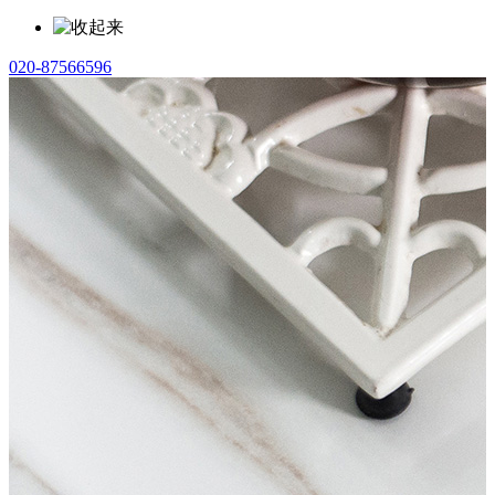
020-87566596