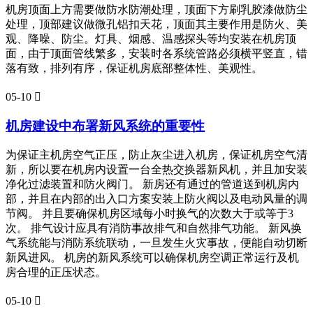
机房顶面上方需要做防水防潮处理，顶面下方刷乳胶漆做防尘
处理，顶部建议做微孔铝扣天花，顶面其主要作用是防火、美
观、降噪、防尘。灯具、烟感、温感探头等均安装在机房顶
面，由于顶面管线繁多，安装时各系统管路必须横平竖直，错
落有致，排列有序，保证机房底部整体性、美观性。
05-10

机房建设中布署新风系统的重要性
为保证主机房空气正压，防止灰尘进入机房，保证机房空气清
新，所以要在机房内设置一台全热交换器新风机，并且加安装
净化过滤装置和防火阀门。 新房还有通过的管道送到机房内
部，并且在内部的出入口方案安装上防火阀以及电动风量的调
节阀。 并且要确保机房区域每小时换气的次数大于或等于3
次。 排气设计应具有消防事故排气和自然排气功能。 新风换
气系统能与消防系统联动，一旦发生火灾事故，便能自动切断
新风进风。 机房的新风系统可以确保机房空调正常运行及机
房合理的正压状态。
05-10
