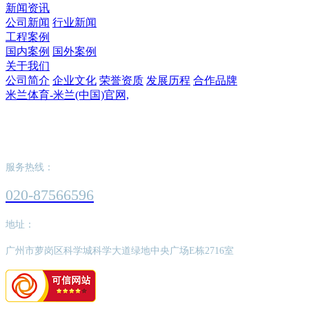
新闻资讯
公司新闻
行业新闻
工程案例
国内案例
国外案例
关于我们
公司简介
企业文化
荣誉资质
发展历程
合作品牌
米兰体育-米兰(中国)官网,
米兰体育-米兰(中国)官网,
服务热线：
020-87566596
地址：
广州市萝岗区科学城科学大道绿地中央广场E栋2716室